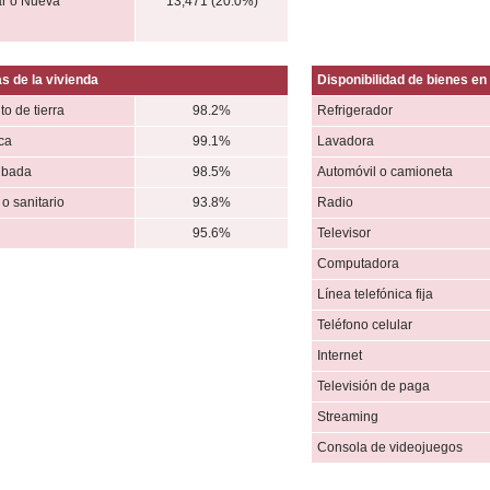
r o Nueva
13,471 (20.0%)
s de la vivienda
Disponibilidad de bienes en 
to de tierra
98.2%
Refrigerador
ica
99.1%
Lavadora
ubada
98.5%
Automóvil o camioneta
o sanitario
93.8%
Radio
95.6%
Televisor
Computadora
Línea telefónica fija
Teléfono celular
Internet
Televisión de paga
Streaming
Consola de videojuegos