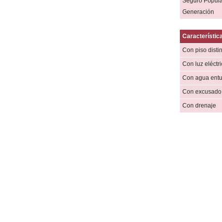
Seguro Popula
Generación
Característica
Con piso distin
Con luz eléctr
Con agua ent
Con excusado 
Con drenaje