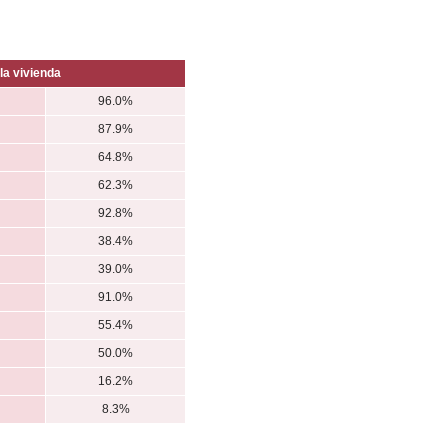
la vivienda
96.0%
87.9%
64.8%
62.3%
92.8%
38.4%
39.0%
91.0%
55.4%
50.0%
16.2%
8.3%