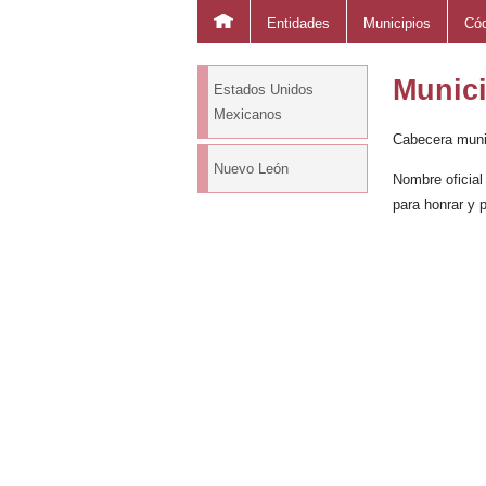
Entidades
Municipios
Cód
Munic
Estados Unidos
Mexicanos
Cabecera muni
Nuevo León
Nombre oficial
para honrar y 