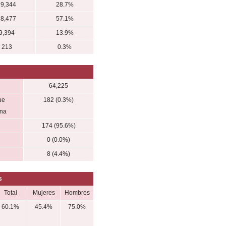
19,344
28.7%
38,477
57.1%
9,394
13.9%
213
0.3%
64,225
ue
182 (0.3%)
ena
174 (95.6%)
0 (0.0%)
8 (4.4%)
s
Total
Mujeres
Hombres
60.1%
45.4%
75.0%