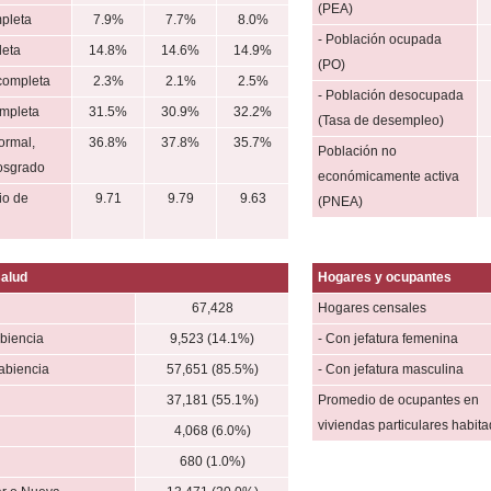
(PEA)
mpleta
7.9%
7.7%
8.0%
- Población ocupada
leta
14.8%
14.6%
14.9%
(PO)
completa
2.3%
2.1%
2.5%
- Población desocupada
mpleta
31.5%
30.9%
32.2%
(Tasa de desempleo)
ormal,
36.8%
37.8%
35.7%
Población no
posgrado
económicamente activa
io de
9.71
9.79
9.63
(PNEA)
salud
Hogares y ocupantes
l
67,428
Hogares censales
biencia
9,523 (14.1%)
- Con jefatura femenina
abiencia
57,651 (85.5%)
- Con jefatura masculina
37,181 (55.1%)
Promedio de ocupantes en
viviendas particulares habit
4,068 (6.0%)
l
680 (1.0%)