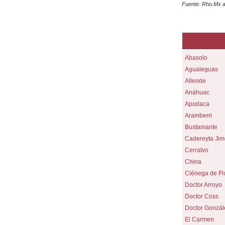
Fuente: Rho.Mx a
Abasolo
Agualeguas
Allende
Anáhuac
Apodaca
Aramberri
Bustamante
Cadereyta Ji
Cerralvo
China
Ciénega de Fl
Doctor Arroyo
Doctor Coss
Doctor Gonzál
El Carmen