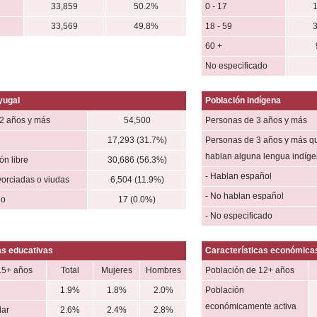
33,859
50.2%
0 - 17
33,569
49.8%
18 - 59
60 +
No especificado
yugal
Población indígena
2 años y más
54,500
Personas de 3 años y más
17,293 (31.7%)
Personas de 3 años y más q
hablan alguna lengua indíg
n libre
30,686 (56.3%)
- Hablan español
vorciadas o viudas
6,504 (11.9%)
- No hablan español
do
17 (0.0%)
- No especificado
as educativas
Características económica
15+ años
Total
Mujeres
Hombres
Población de 12+ años
1.9%
1.8%
2.0%
Población
económicamente activa
lar
2.6%
2.4%
2.8%