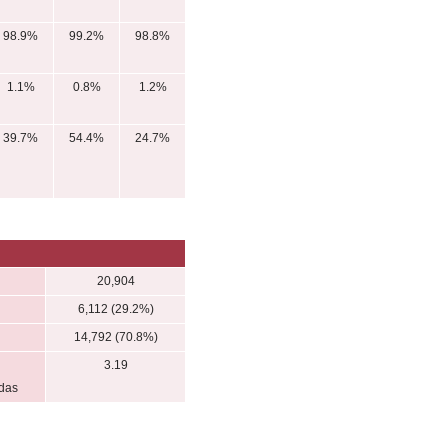
98.9%
99.2%
98.8%
1.1%
0.8%
1.2%
39.7%
54.4%
24.7%
20,904
6,112 (29.2%)
14,792 (70.8%)
3.19
adas