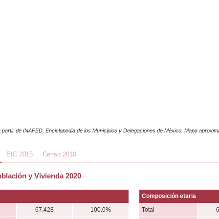
 partir de INAFED, Enciclopedia de los Municipios y Delegaciones de México. Mapa aproxi
EIC 2015
Censo 2010
blación y Vivienda 2020
Composición etaria
67,428
100.0%
Total