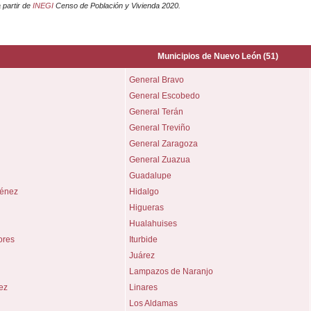
 partir de
INEGI
Censo de Población y Vivienda 2020.
Municipios de
Nuevo León
(51)
General Bravo
General Escobedo
General Terán
General Treviño
General Zaragoza
General Zuazua
Guadalupe
ménez
Hidalgo
Higueras
Hualahuises
ores
Iturbide
Juárez
Lampazos de Naranjo
ez
Linares
Los Aldamas