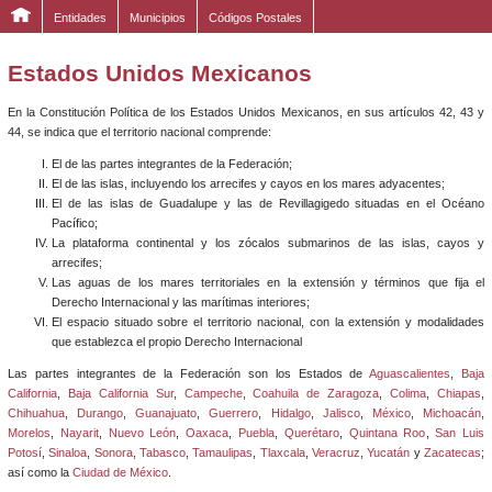
Entidades
Municipios
Códigos Postales
Estados Unidos Mexicanos
En la Constitución Política de los Estados Unidos Mexicanos, en sus artículos 42, 43 y
44, se indica que el territorio nacional comprende:
El de las partes integrantes de la Federación;
El de las islas, incluyendo los arrecifes y cayos en los mares adyacentes;
El de las islas de Guadalupe y las de Revillagigedo situadas en el Océano
Pacífico;
La plataforma continental y los zócalos submarinos de las islas, cayos y
arrecifes;
Las aguas de los mares territoriales en la extensión y términos que fija el
Derecho Internacional y las marítimas interiores;
El espacio situado sobre el territorio nacional, con la extensión y modalidades
que establezca el propio Derecho Internacional
Las partes integrantes de la Federación son los Estados de
Aguascalientes
,
Baja
California
,
Baja California Sur
,
Campeche
,
Coahuila de Zaragoza
,
Colima
,
Chiapas
,
Chihuahua
,
Durango
,
Guanajuato
,
Guerrero
,
Hidalgo
,
Jalisco
,
México
,
Michoacán
,
Morelos
,
Nayarit
,
Nuevo León
,
Oaxaca
,
Puebla
,
Querétaro
,
Quintana Roo
,
San Luis
Potosí
,
Sinaloa
,
Sonora
,
Tabasco
,
Tamaulipas
,
Tlaxcala
,
Veracruz
,
Yucatán
y
Zacatecas
;
así como la
Ciudad de México
.