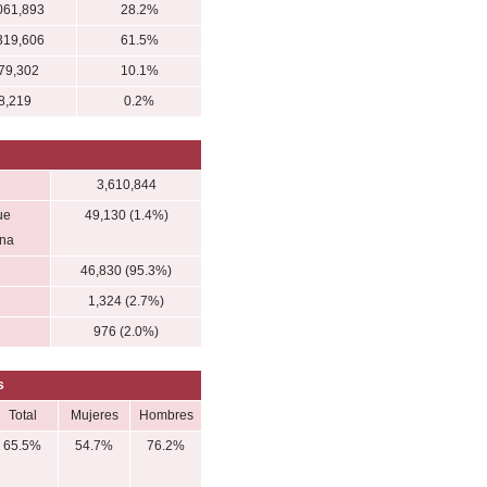
061,893
28.2%
319,606
61.5%
79,302
10.1%
8,219
0.2%
3,610,844
ue
49,130 (1.4%)
ena
46,830 (95.3%)
1,324 (2.7%)
976 (2.0%)
s
Total
Mujeres
Hombres
65.5%
54.7%
76.2%