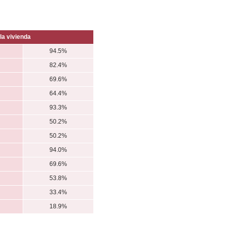
la vivienda
94.5%
82.4%
69.6%
64.4%
93.3%
50.2%
50.2%
94.0%
69.6%
53.8%
33.4%
18.9%