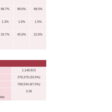
98.7%
99.0%
98.5%
1.3%
1.0%
1.5%
33.7%
45.0%
22.6%
1,148,913
379,379 (33.0%)
769,534 (67.0%)
3.26
adas