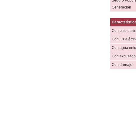
Seguro Popula
Generación
Característica
Con piso distin
Con luz eléctr
Con agua ent
Con excusado 
Con drenaje