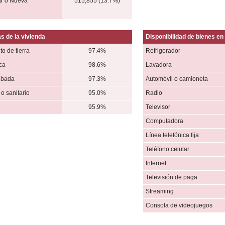
r o Nueva
515,855 (13.7%)
s de la vivienda
Disponibilidad de bienes en 
to de tierra
97.4%
Refrigerador
ica
98.6%
Lavadora
ubada
97.3%
Automóvil o camioneta
o sanitario
95.0%
Radio
95.9%
Televisor
Computadora
Línea telefónica fija
Teléfono celular
Internet
Televisión de paga
Streaming
Consola de videojuegos