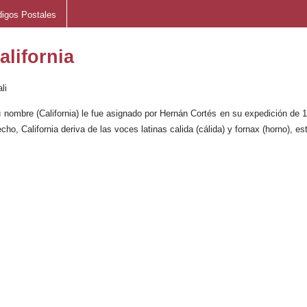
igos Postales
alifornia
li
 nombre (California) le fue asignado por Hernán Cortés en su expedición de 1
ho, California deriva de las voces latinas calida (cálida) y fornax (horno), est