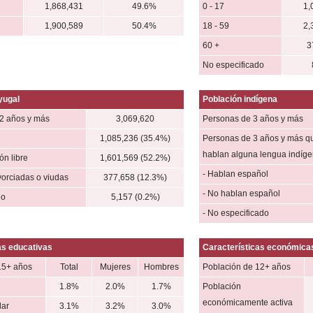
1,868,431
49.6%
0 - 17
1,
1,900,589
50.4%
18 - 59
2,
60 +
3
No especificado
yugal
Población indígena
2 años y más
3,069,620
Personas de 3 años y más
1,085,236 (35.4%)
Personas de 3 años y más q
hablan alguna lengua indíg
n libre
1,601,569 (52.2%)
- Hablan español
vorciadas o viudas
377,658 (12.3%)
- No hablan español
do
5,157 (0.2%)
- No especificado
as educativas
Características económica
15+ años
Total
Mujeres
Hombres
Población de 12+ años
1.8%
2.0%
1.7%
Población
económicamente activa
lar
3.1%
3.2%
3.0%