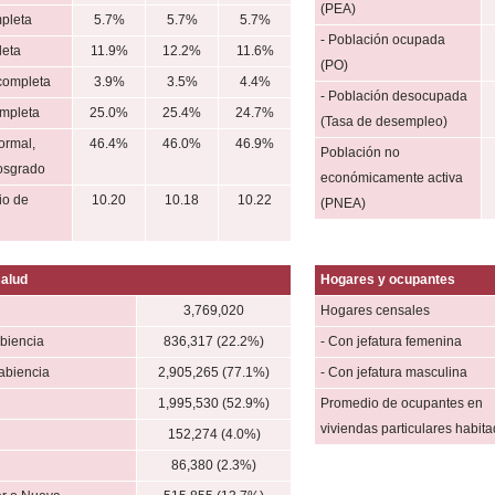
(PEA)
mpleta
5.7%
5.7%
5.7%
- Población ocupada
leta
11.9%
12.2%
11.6%
(PO)
completa
3.9%
3.5%
4.4%
- Población desocupada
mpleta
25.0%
25.4%
24.7%
(Tasa de desempleo)
ormal,
46.4%
46.0%
46.9%
Población no
posgrado
económicamente activa
io de
10.20
10.18
10.22
(PNEA)
salud
Hogares y ocupantes
l
3,769,020
Hogares censales
biencia
836,317 (22.2%)
- Con jefatura femenina
abiencia
2,905,265 (77.1%)
- Con jefatura masculina
1,995,530 (52.9%)
Promedio de ocupantes en
viviendas particulares habit
152,274 (4.0%)
l
86,380 (2.3%)