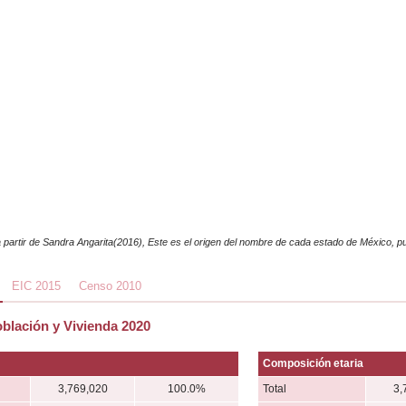
 partir de Sandra Angarita(2016), Este es el origen del nombre de cada estado de México,
EIC 2015
Censo 2010
blación y Vivienda 2020
Composición etaria
3,769,020
100.0%
Total
3,