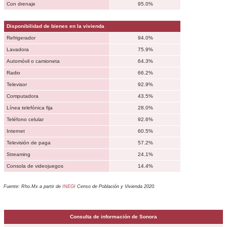
Con drenaje
95.0%
Disponibilidad de bienes en la vivienda
Refrigerador
94.0%
Lavadora
75.9%
Automóvil o camioneta
64.3%
Radio
66.2%
Televisor
92.9%
Computadora
43.5%
Línea telefónica fija
28.0%
Teléfono celular
92.6%
Internet
60.5%
Televisión de paga
57.2%
Streaming
24.1%
Consola de videojuegos
14.4%
Fuente: Rho.Mx a partir de
INEGI
Censo de Población y Vivienda 2020.
Consulta de información de Sonora