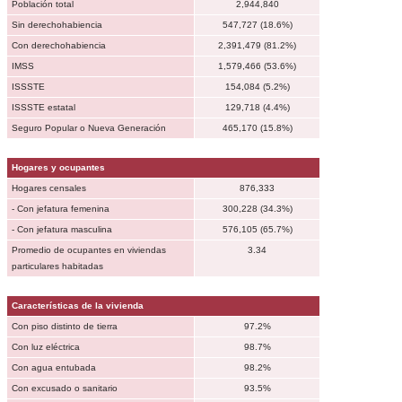
Población total
2,944,840
Sin derechohabiencia
547,727 (18.6%)
Con derechohabiencia
2,391,479 (81.2%)
IMSS
1,579,466 (53.6%)
ISSSTE
154,084 (5.2%)
ISSSTE estatal
129,718 (4.4%)
Seguro Popular o Nueva Generación
465,170 (15.8%)
Hogares y ocupantes
Hogares censales
876,333
- Con jefatura femenina
300,228 (34.3%)
- Con jefatura masculina
576,105 (65.7%)
Promedio de ocupantes en viviendas
3.34
particulares habitadas
Características de la vivienda
Con piso distinto de tierra
97.2%
Con luz eléctrica
98.7%
Con agua entubada
98.2%
Con excusado o sanitario
93.5%