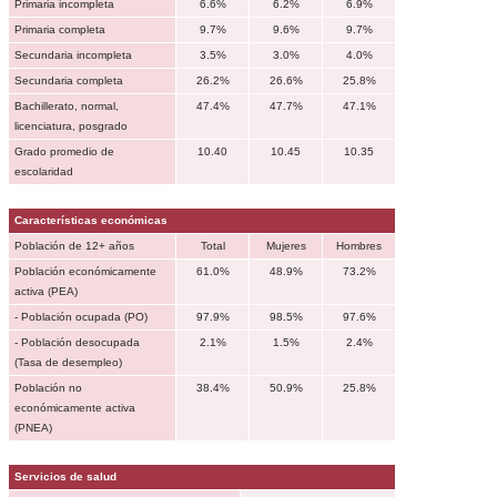
Primaria incompleta
6.6%
6.2%
6.9%
Primaria completa
9.7%
9.6%
9.7%
Secundaria incompleta
3.5%
3.0%
4.0%
Secundaria completa
26.2%
26.6%
25.8%
Bachillerato, normal,
47.4%
47.7%
47.1%
licenciatura, posgrado
Grado promedio de
10.40
10.45
10.35
escolaridad
Características económicas
Población de 12+ años
Total
Mujeres
Hombres
Población económicamente
61.0%
48.9%
73.2%
activa (PEA)
- Población ocupada (PO)
97.9%
98.5%
97.6%
- Población desocupada
2.1%
1.5%
2.4%
(Tasa de desempleo)
Población no
38.4%
50.9%
25.8%
económicamente activa
(PNEA)
Servicios de salud