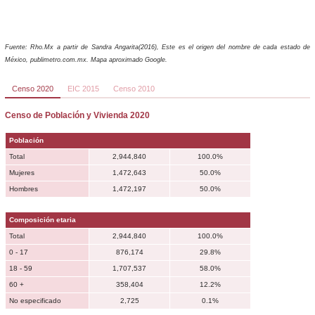
Fuente: Rho.Mx a partir de Sandra Angarita(2016), Este es el origen del nombre de cada estado de
México, publimetro.com.mx. Mapa aproximado Google.
Censo 2020
EIC 2015
Censo 2010
Censo de Población y Vivienda 2020
Población
Total
2,944,840
100.0%
Mujeres
1,472,643
50.0%
Hombres
1,472,197
50.0%
Composición etaria
Total
2,944,840
100.0%
0 - 17
876,174
29.8%
18 - 59
1,707,537
58.0%
60 +
358,404
12.2%
No especificado
2,725
0.1%