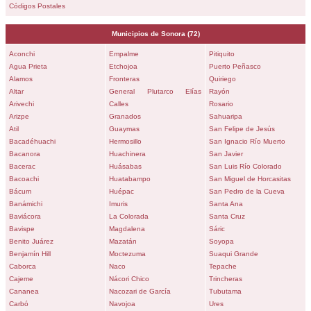
Códigos Postales
Municipios de
Sonora
(72)
Aconchi
Empalme
Pitiquito
Agua Prieta
Etchojoa
Puerto Peñasco
Alamos
Fronteras
Quiriego
Altar
General Plutarco Elías
Rayón
Arivechi
Calles
Rosario
Arizpe
Granados
Sahuaripa
Atil
Guaymas
San Felipe de Jesús
Bacadéhuachi
Hermosillo
San Ignacio Río Muerto
Bacanora
Huachinera
San Javier
Bacerac
Huásabas
San Luis Río Colorado
Bacoachi
Huatabampo
San Miguel de Horcasitas
Bácum
Huépac
San Pedro de la Cueva
Banámichi
Imuris
Santa Ana
Baviácora
La Colorada
Santa Cruz
Bavispe
Magdalena
Sáric
Benito Juárez
Mazatán
Soyopa
Benjamín Hill
Moctezuma
Suaqui Grande
Caborca
Naco
Tepache
Cajeme
Nácori Chico
Trincheras
Cananea
Nacozari de García
Tubutama
Carbó
Navojoa
Ures