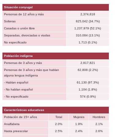
Situación conyugal
Personas de 12 años y más
2,374,818
Solteras
825,042 (34.7%)
Casadas o unión libre
1,237,979 (52.1%)
Separadas, divorciadas o viudas
310,084 (13.1%)
No especificado
1,713 (0.1%)
Población indígena
Personas de 3 años y más
2,817,821
Personas de 3 años y más que hablan
62,808 (2.2%)
alguna lengua indígena
- Hablan español
61,130 (97.3%)
- No hablan español
1,104 (1.8%)
- No especificado
574 (0.9%)
Características educativas
Población de 15+ años
Total
Mujeres
Hombres
Analfabeta
2.0%
1.9%
2.1%
Hasta preescolar
2.5%
2.4%
2.6%