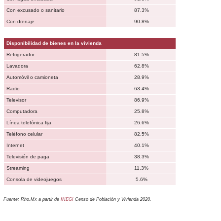
Con excusado o sanitario
87.3%
Con drenaje
90.8%
Disponibilidad de bienes en la vivienda
Refrigerador
81.5%
Lavadora
62.8%
Automóvil o camioneta
28.9%
Radio
63.4%
Televisor
86.9%
Computadora
25.8%
Línea telefónica fija
26.6%
Teléfono celular
82.5%
Internet
40.1%
Televisión de paga
38.3%
Streaming
11.3%
Consola de videojuegos
5.6%
Fuente: Rho.Mx a partir de
INEGI
Censo de Población y Vivienda 2020.