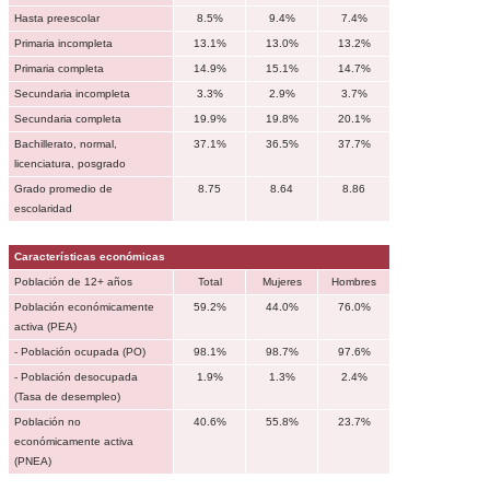
Hasta preescolar
8.5%
9.4%
7.4%
Primaria incompleta
13.1%
13.0%
13.2%
Primaria completa
14.9%
15.1%
14.7%
Secundaria incompleta
3.3%
2.9%
3.7%
Secundaria completa
19.9%
19.8%
20.1%
Bachillerato, normal,
37.1%
36.5%
37.7%
licenciatura, posgrado
Grado promedio de
8.75
8.64
8.86
escolaridad
Características económicas
Población de 12+ años
Total
Mujeres
Hombres
Población económicamente
59.2%
44.0%
76.0%
activa (PEA)
- Población ocupada (PO)
98.1%
98.7%
97.6%
- Población desocupada
1.9%
1.3%
2.4%
(Tasa de desempleo)
Población no
40.6%
55.8%
23.7%
económicamente activa
(PNEA)