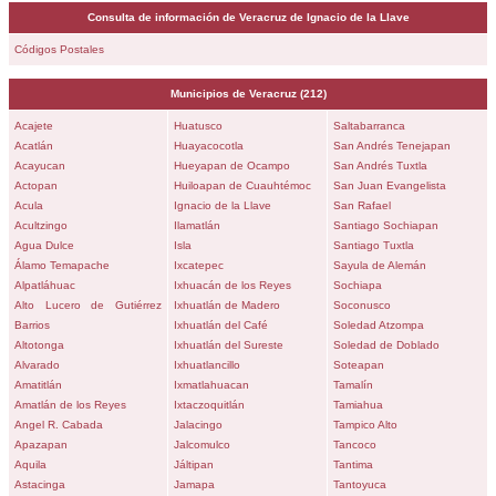
Consulta de información de Veracruz de Ignacio de la Llave
Códigos Postales
Municipios de
Veracruz
(212)
Acajete
Huatusco
Saltabarranca
Acatlán
Huayacocotla
San Andrés Tenejapan
Acayucan
Hueyapan de Ocampo
San Andrés Tuxtla
Actopan
Huiloapan de Cuauhtémoc
San Juan Evangelista
Acula
Ignacio de la Llave
San Rafael
Acultzingo
Ilamatlán
Santiago Sochiapan
Agua Dulce
Isla
Santiago Tuxtla
Álamo Temapache
Ixcatepec
Sayula de Alemán
Alpatláhuac
Ixhuacán de los Reyes
Sochiapa
Alto Lucero de Gutiérrez
Ixhuatlán de Madero
Soconusco
Barrios
Ixhuatlán del Café
Soledad Atzompa
Altotonga
Ixhuatlán del Sureste
Soledad de Doblado
Alvarado
Ixhuatlancillo
Soteapan
Amatitlán
Ixmatlahuacan
Tamalín
Amatlán de los Reyes
Ixtaczoquitlán
Tamiahua
Angel R. Cabada
Jalacingo
Tampico Alto
Apazapan
Jalcomulco
Tancoco
Aquila
Jáltipan
Tantima
Astacinga
Jamapa
Tantoyuca