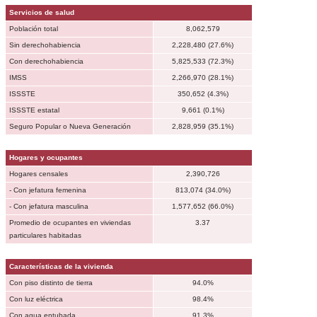
Servicios de salud
Población total
8,062,579
Sin derechohabiencia
2,228,480 (27.6%)
Con derechohabiencia
5,825,533 (72.3%)
IMSS
2,266,970 (28.1%)
ISSSTE
350,652 (4.3%)
ISSSTE estatal
9,661 (0.1%)
Seguro Popular o Nueva Generación
2,828,959 (35.1%)
Hogares y ocupantes
Hogares censales
2,390,726
- Con jefatura femenina
813,074 (34.0%)
- Con jefatura masculina
1,577,652 (66.0%)
Promedio de ocupantes en viviendas
3.37
particulares habitadas
Características de la vivienda
Con piso distinto de tierra
94.0%
Con luz eléctrica
98.4%
Con agua entubada
91.3%