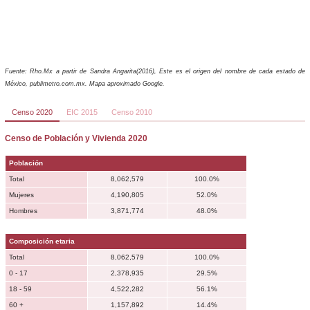
Fuente: Rho.Mx a partir de Sandra Angarita(2016), Este es el origen del nombre de cada estado de
México, publimetro.com.mx. Mapa aproximado Google.
Censo 2020
EIC 2015
Censo 2010
Censo de Población y Vivienda 2020
Población
Total
8,062,579
100.0%
Mujeres
4,190,805
52.0%
Hombres
3,871,774
48.0%
Composición etaria
Total
8,062,579
100.0%
0 - 17
2,378,935
29.5%
18 - 59
4,522,282
56.1%
60 +
1,157,892
14.4%