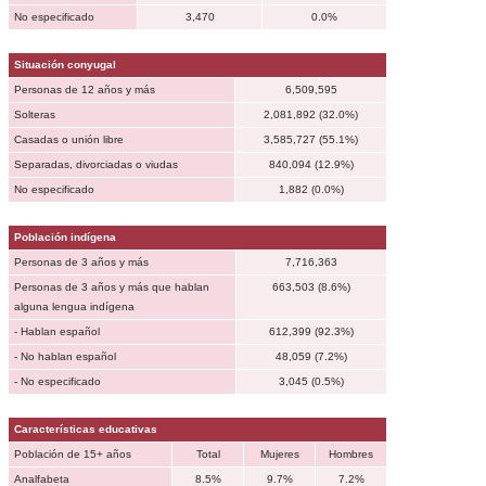
No especificado
3,470
0.0%
Situación conyugal
Personas de 12 años y más
6,509,595
Solteras
2,081,892 (32.0%)
Casadas o unión libre
3,585,727 (55.1%)
Separadas, divorciadas o viudas
840,094 (12.9%)
No especificado
1,882 (0.0%)
Población indígena
Personas de 3 años y más
7,716,363
Personas de 3 años y más que hablan
663,503 (8.6%)
alguna lengua indígena
- Hablan español
612,399 (92.3%)
- No hablan español
48,059 (7.2%)
- No especificado
3,045 (0.5%)
Características educativas
Población de 15+ años
Total
Mujeres
Hombres
Analfabeta
8.5%
9.7%
7.2%