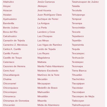
Atlahuilco
Jesús Carranza
Tatahuicapan de Juárez
Atoyac
Jilotepec
Tatatila
Atzacan
José Azueta
Tecolutla
Atzalan
Juan Rodríguez Clara
Tehuipango
Ayahualulco
Juchique de Ferrer
Tempoal
Banderilla
La Antigua
Tenampa
Benito Juárez
La Perla
Tenochtitlán
Boca del Río
Landero y Coss
Teocelo
Calcahualco
Las Choapas
Tepatlaxco
Camarón de Tejeda
Las Minas
Tepetlán
Camerino Z. Mendoza
Las Vigas de Ramírez
Tepetzintla
Carlos A. Carrillo
Lerdo de Tejada
Tequila
Carrillo Puerto
Los Reyes
Texcatepec
Castillo de Teayo
Magdalena
Texhuacán
Catemaco
Maltrata
Texistepec
Cazones de Herrera
Manlio Fabio Altamirano
Tezonapa
Cerro Azul
Mariano Escobedo
Tierra Blanca
Chacaltianguis
Martínez de la Torre
Tihuatlán
Chalma
Mecatlán
Tlachichilco
Chiconamel
Mecayapan
Tlacojalpan
Chiconquiaco
Medellín de Bravo
Tlacolulan
Chicontepec
Miahuatlán
Tlacotalpan
Chinameca
Minatitlán
Tlacotepec de Mejía
Chinampa de Gorostiza
Misantla
Tlalixcoyan
Chocamán
Mixtla de Altamirano
Tlalnelhuayocan