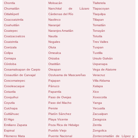
Chontla
Moloacán
Tlaltetela
Chumatlán
Nanchital de Lázaro
Tlapacoyan
Citlaltépetl
Cárdenas del Río
Tlaquilpa
Coacoatzintla
Naolinco
Tlilapan
Coahuitlán
Naranjal
Tomatlán
Coatepec
Naranjos Amatlán
Tonayán
Coatzacoalcos
Nautla
Totutla
Coatzintla
Nogales
Tres Valles
Coetzala
Oluta
Tuxpan
Colipa
Omealca
Tuxtilla
Comapa
Orizaba
Ursulo Galván
Córdoba
Otatitlán
Uxpanapa
Cosamaloapan de Carpio
Oteapan
Vega de Alatorre
Cosautlán de Carvajal
Ozuluama de Mascareñas
Veracruz
Coscomatepec
Pajapan
Villa Aldama
Cosoleacaque
Pánuco
Xalapa
Cotaxtla
Papantla
Xico
Coxquihui
Paso de Ovejas
Xoxocotla
Coyutla
Paso del Macho
Yanga
Cuichapa
Perote
Yecuatla
Cuitláhuac
Platón Sánchez
Zacualpan
El Higo
Playa Vicente
Zaragoza
Emiliano Zapata
Poza Rica de Hidalgo
Zentla
Espinal
Pueblo Viejo
Zongolica
Filomeno Mata
Puente Nacional
Zontecomatlán de López y