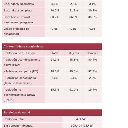
Secundaria incompleta
3.1%
2.9%
3.4%
Secundaria completa
40.2%
41.2%
39.3%
Bachillerato, normal,
38.2%
36.6%
39.8%
licenciatura, posgrado
Grado promedio de
9.88
9.81
9.95
escolaridad
Características económicas
Población de 12+ años
Total
Mujeres
Hombres
Población económicamente
64.5%
48.3%
80.4%
activa (PEA)
- Población ocupada (PO)
98.0%
98.6%
97.7%
- Población desocupada
2.0%
1.4%
2.3%
(Tasa de desempleo)
Población no
35.3%
51.5%
19.4%
económicamente activa
(PNEA)
Servicios de salud
Población total
471,523
Sin derechohabiencia
105,494 (22.4%)