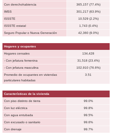
Con derechohabiencia
365,157 (77.4%)
IMSS
301,217 (63.9%)
ISSSTE
10,529 (2.2%)
ISSSTE estatal
1,743 (0.4%)
Seguro Popular o Nueva Generación
42,360 (9.0%)
Hogares y ocupantes
Hogares censales
134,428
- Con jefatura femenina
31,518 (23.4%)
- Con jefatura masculina
102,910 (76.6%)
Promedio de ocupantes en viviendas
3.51
particulares habitadas
Características de la vivienda
Con piso distinto de tierra
99.0%
Con luz eléctrica
99.8%
Con agua entubada
99.5%
Con excusado o sanitario
99.6%
Con drenaje
99.7%