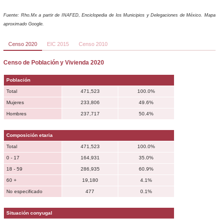
Fuente: Rho.Mx a partir de INAFED, Enciclopedia de los Municipios y Delegaciones de México. Mapa
aproximado Google.
Censo 2020
EIC 2015
Censo 2010
Censo de Población y Vivienda 2020
Población
Total
471,523
100.0%
Mujeres
233,806
49.6%
Hombres
237,717
50.4%
Composición etaria
Total
471,523
100.0%
0 - 17
164,931
35.0%
18 - 59
286,935
60.9%
60 +
19,180
4.1%
No especificado
477
0.1%
Situación conyugal