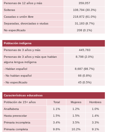
Personas de 12 años y más
359,057
Solteras
108,794 (30.3%)
Casadas o unión libre
218,872 (61.0%)
Separadas, divorciadas o viudas
31,183 (8.7%)
No especificado
208 (0.1%)
Población indígena
Personas de 3 años y más
445,783
Personas de 3 años y más que hablan
8,798 (2.0%)
alguna lengua indígena
- Hablan español
8,687 (98.7%)
- No hablan español
66 (0.8%)
- No especificado
45 (0.5%)
Características educativas
Población de 15+ años
Total
Mujeres
Hombres
Analfabeta
1.1%
1.2%
1.0%
Hasta preescolar
1.5%
1.5%
1.4%
Primaria incompleta
3.4%
3.5%
3.3%
Primaria completa
9.6%
10.2%
9.1%