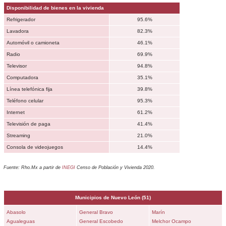
Disponibilidad de bienes en la vivienda
Refrigerador
95.6%
Lavadora
82.3%
Automóvil o camioneta
46.1%
Radio
69.9%
Televisor
94.8%
Computadora
35.1%
Línea telefónica fija
39.8%
Teléfono celular
95.3%
Internet
61.2%
Televisión de paga
41.4%
Streaming
21.0%
Consola de videojuegos
14.4%
Fuente: Rho.Mx a partir de
INEGI
Censo de Población y Vivienda 2020.
Municipios de
Nuevo León
(51)
Abasolo
General Bravo
Marín
Agualeguas
General Escobedo
Melchor Ocampo