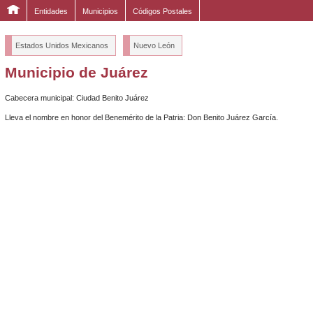
Entidades
Municipios
Códigos Postales
Estados Unidos Mexicanos
Nuevo León
Municipio de Juárez
Cabecera municipal: Ciudad Benito Juárez
Lleva el nombre en honor del Benemérito de la Patria: Don Benito Juárez García.