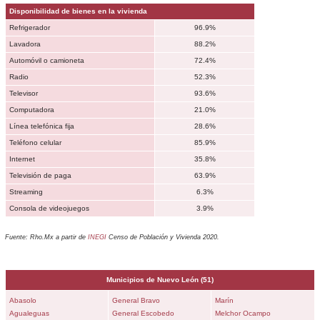
Disponibilidad de bienes en la vivienda
Refrigerador
96.9%
Lavadora
88.2%
Automóvil o camioneta
72.4%
Radio
52.3%
Televisor
93.6%
Computadora
21.0%
Línea telefónica fija
28.6%
Teléfono celular
85.9%
Internet
35.8%
Televisión de paga
63.9%
Streaming
6.3%
Consola de videojuegos
3.9%
Fuente: Rho.Mx a partir de
INEGI
Censo de Población y Vivienda 2020.
Municipios de
Nuevo León
(51)
Abasolo
General Bravo
Marín
Agualeguas
General Escobedo
Melchor Ocampo