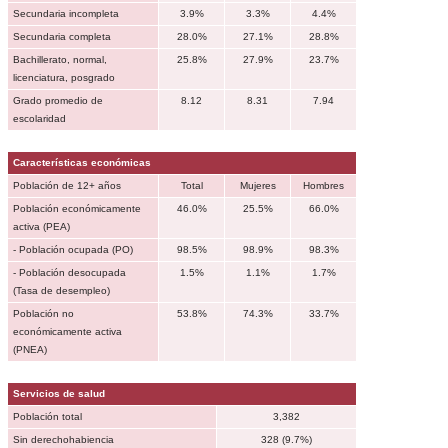
Secundaria incompleta
3.9%
3.3%
4.4%
Secundaria completa
28.0%
27.1%
28.8%
Bachillerato, normal,
25.8%
27.9%
23.7%
licenciatura, posgrado
Grado promedio de
8.12
8.31
7.94
escolaridad
Características económicas
Población de 12+ años
Total
Mujeres
Hombres
Población económicamente
46.0%
25.5%
66.0%
activa (PEA)
- Población ocupada (PO)
98.5%
98.9%
98.3%
- Población desocupada
1.5%
1.1%
1.7%
(Tasa de desempleo)
Población no
53.8%
74.3%
33.7%
económicamente activa
(PNEA)
Servicios de salud
Población total
3,382
Sin derechohabiencia
328 (9.7%)