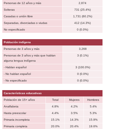
Personas de 12 años y más
2,874
Solteras
731 (25.4%)
Casadas o unión libre
1,731 (60.2%)
Separadas, divorciadas o viudas
412 (14.3%)
No especificado
0 (0.0%)
Población indígena
Personas de 3 años y más
3,268
Personas de 3 años y más que hablan
3 (0.1%)
alguna lengua indígena
- Hablan español
3 (100.0%)
- No hablan español
0 (0.0%)
- No especificado
0 (0.0%)
Características educativas
Población de 15+ años
Total
Mujeres
Hombres
Analfabeta
4.8%
4.2%
5.4%
Hasta preescolar
4.4%
3.5%
5.3%
Primaria incompleta
15.1%
14.3%
15.9%
Primaria completa
20.0%
20.4%
19.6%