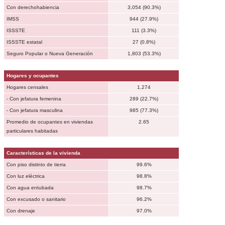
Con derechohabiencia
3,054 (90.3%)
IMSS
944 (27.9%)
ISSSTE
111 (3.3%)
ISSSTE estatal
27 (0.8%)
Seguro Popular o Nueva Generación
1,803 (53.3%)
Hogares y ocupantes
Hogares censales
1,274
- Con jefatura femenina
289 (22.7%)
- Con jefatura masculina
985 (77.3%)
Promedio de ocupantes en viviendas
2.65
particulares habitadas
Características de la vivienda
Con piso distinto de tierra
99.6%
Con luz eléctrica
98.8%
Con agua entubada
98.7%
Con excusado o sanitario
96.2%
Con drenaje
97.0%