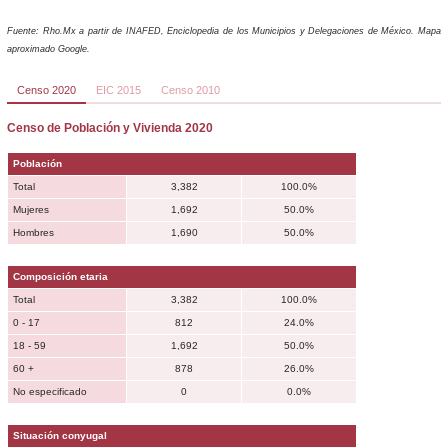
Fuente: Rho.Mx a partir de INAFED, Enciclopedia de los Municipios y Delegaciones de México. Mapa
aproximado Google.
Censo 2020
EIC 2015
Censo 2010
Censo de Población y Vivienda 2020
Población
Total
3,382
100.0%
Mujeres
1,692
50.0%
Hombres
1,690
50.0%
Composición etaria
Total
3,382
100.0%
0 - 17
812
24.0%
18 - 59
1,692
50.0%
60 +
878
26.0%
No especificado
0
0.0%
Situación conyugal