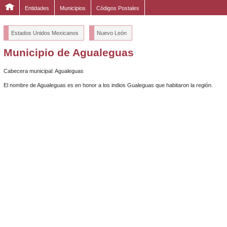
Entidades
Municipios
Códigos Postales
Estados Unidos Mexicanos
Nuevo León
Municipio de Agualeguas
Cabecera municipal: Agualeguas
El nombre de Agualeguas es en honor a los indios Gualeguas que habitaron la región.