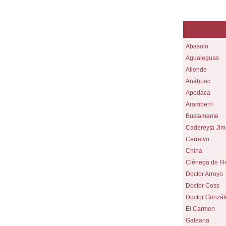
Abasolo
Agualeguas
Allende
Anáhuac
Apodaca
Aramberri
Bustamante
Cadereyta Ji
Cerralvo
China
Ciénega de Fl
Doctor Arroyo
Doctor Coss
Doctor Gonzál
El Carmen
Galeana