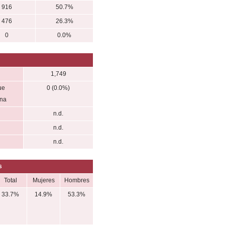
916
50.7%
476
26.3%
0
0.0%
1,749
ue
0 (0.0%)
ena
n.d.
n.d.
n.d.
s
Total
Mujeres
Hombres
33.7%
14.9%
53.3%