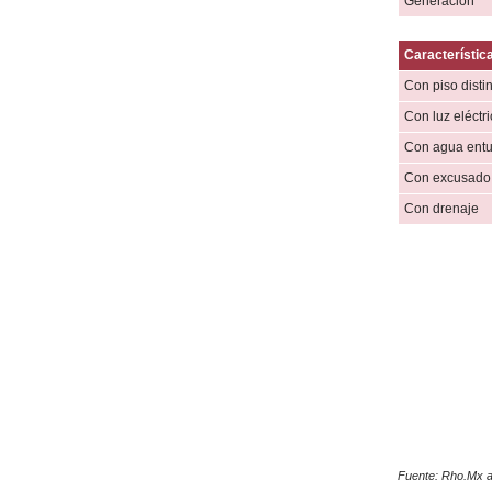
Generación
Característica
Con piso distin
Con luz eléctr
Con agua ent
Con excusado 
Con drenaje
Fuente: Rho.Mx a