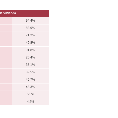
la vivienda
94.4%
83.9%
71.2%
49.8%
91.8%
26.4%
36.1%
89.5%
46.7%
48.3%
5.5%
4.4%