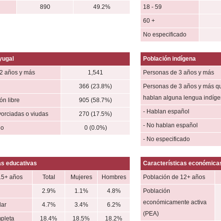
890
49.2%
18 - 59
60 +
No especificado
yugal
Población indígena
2 años y más
1,541
Personas de 3 años y más
366 (23.8%)
Personas de 3 años y más q
hablan alguna lengua indíg
n libre
905 (58.7%)
- Hablan español
vorciadas o viudas
270 (17.5%)
- No hablan español
do
0 (0.0%)
- No especificado
as educativas
Características económica
15+ años
Total
Mujeres
Hombres
Población de 12+ años
2.9%
1.1%
4.8%
Población
económicamente activa
lar
4.7%
3.4%
6.2%
(PEA)
mpleta
18.4%
18.5%
18.2%