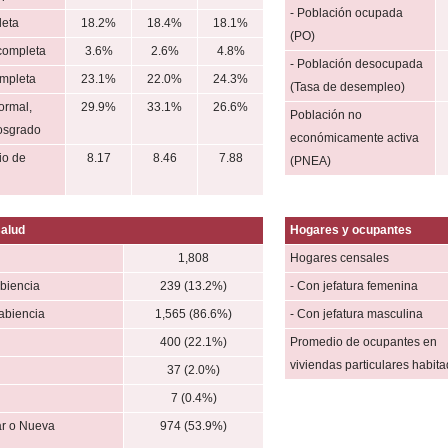
- Población ocupada
leta
18.2%
18.4%
18.1%
(PO)
completa
3.6%
2.6%
4.8%
- Población desocupada
mpleta
23.1%
22.0%
24.3%
(Tasa de desempleo)
ormal,
29.9%
33.1%
26.6%
Población no
posgrado
económicamente activa
io de
8.17
8.46
7.88
(PNEA)
salud
Hogares y ocupantes
l
1,808
Hogares censales
biencia
239 (13.2%)
- Con jefatura femenina
abiencia
1,565 (86.6%)
- Con jefatura masculina
400 (22.1%)
Promedio de ocupantes en
viviendas particulares habit
37 (2.0%)
l
7 (0.4%)
r o Nueva
974 (53.9%)