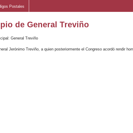
igos Postales
pio de General Treviño
ipal: General Treviño
neral Jerónimo Treviño, a quien posteriormente el Congreso acordó rendir h