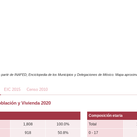
 partir de INAFED, Enciclopedia de los Municipios y Delegaciones de México. Mapa aproxi
EIC 2015
Censo 2010
blación y Vivienda 2020
Composición etaria
1,808
100.0%
Total
918
50.8%
0 - 17