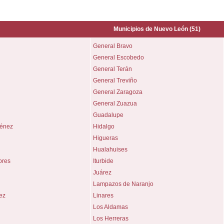
Municipios de
Nuevo León
(51)
General Bravo
General Escobedo
General Terán
General Treviño
General Zaragoza
General Zuazua
Guadalupe
ménez
Hidalgo
Higueras
Hualahuises
ores
Iturbide
Juárez
Lampazos de Naranjo
ez
Linares
Los Aldamas
Los Herreras