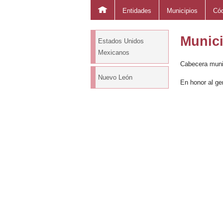
Entidades
Municipios
Cód
Munici
Estados Unidos
Mexicanos
Cabecera munic
Nuevo León
En honor al ge