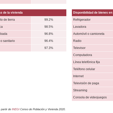
s de la vivienda
Disponibilidad de bienes en 
to de tierra
99.2%
Refrigerador
ica
98.5%
Lavadora
ubada
96.8%
Automóvil o camioneta
o sanitario
96.4%
Radio
97.3%
Televisor
Computadora
Línea telefónica fija
Teléfono celular
Internet
Televisión de paga
Streaming
Consola de videojuegos
 partir de
INEGI
Censo de Población y Vivienda 2020.