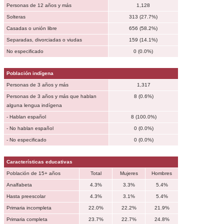
Personas de 12 años y más
1,128
Solteras
313 (27.7%)
Casadas o unión libre
656 (58.2%)
Separadas, divorciadas o viudas
159 (14.1%)
No especificado
0 (0.0%)
Población indígena
Personas de 3 años y más
1,317
Personas de 3 años y más que hablan
8 (0.6%)
alguna lengua indígena
- Hablan español
8 (100.0%)
- No hablan español
0 (0.0%)
- No especificado
0 (0.0%)
Características educativas
Población de 15+ años
Total
Mujeres
Hombres
Analfabeta
4.3%
3.3%
5.4%
Hasta preescolar
4.3%
3.1%
5.4%
Primaria incompleta
22.0%
22.2%
21.9%
Primaria completa
23.7%
22.7%
24.8%