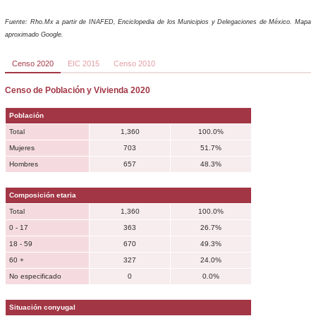
Fuente: Rho.Mx a partir de INAFED, Enciclopedia de los Municipios y Delegaciones de México. Mapa
aproximado Google.
Censo 2020
EIC 2015
Censo 2010
Censo de Población y Vivienda 2020
Población
Total
1,360
100.0%
Mujeres
703
51.7%
Hombres
657
48.3%
Composición etaria
Total
1,360
100.0%
0 - 17
363
26.7%
18 - 59
670
49.3%
60 +
327
24.0%
No especificado
0
0.0%
Situación conyugal