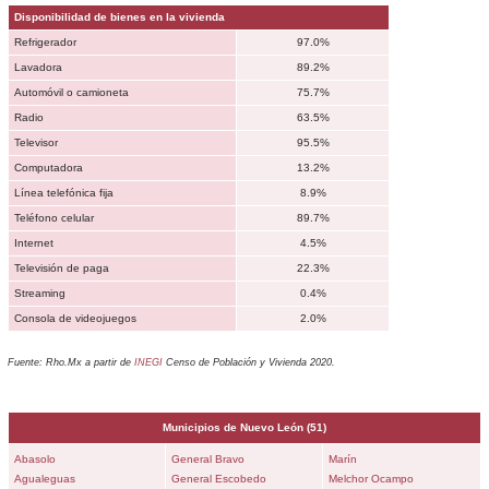
Disponibilidad de bienes en la vivienda
Refrigerador
97.0%
Lavadora
89.2%
Automóvil o camioneta
75.7%
Radio
63.5%
Televisor
95.5%
Computadora
13.2%
Línea telefónica fija
8.9%
Teléfono celular
89.7%
Internet
4.5%
Televisión de paga
22.3%
Streaming
0.4%
Consola de videojuegos
2.0%
Fuente: Rho.Mx a partir de
INEGI
Censo de Población y Vivienda 2020.
Municipios de
Nuevo León
(51)
Abasolo
General Bravo
Marín
Agualeguas
General Escobedo
Melchor Ocampo