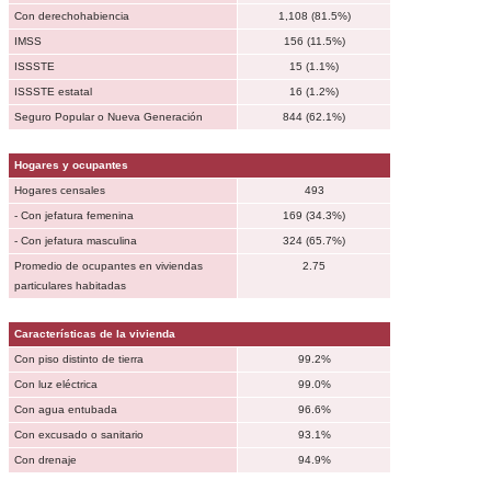
Con derechohabiencia
1,108 (81.5%)
IMSS
156 (11.5%)
ISSSTE
15 (1.1%)
ISSSTE estatal
16 (1.2%)
Seguro Popular o Nueva Generación
844 (62.1%)
Hogares y ocupantes
Hogares censales
493
- Con jefatura femenina
169 (34.3%)
- Con jefatura masculina
324 (65.7%)
Promedio de ocupantes en viviendas
2.75
particulares habitadas
Características de la vivienda
Con piso distinto de tierra
99.2%
Con luz eléctrica
99.0%
Con agua entubada
96.6%
Con excusado o sanitario
93.1%
Con drenaje
94.9%