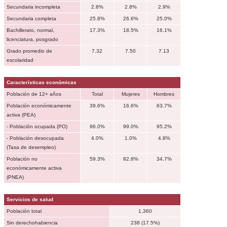
Secundaria incompleta
2.8%
2.8%
2.9%
Secundaria completa
25.8%
26.6%
25.0%
Bachillerato, normal,
17.3%
18.5%
16.1%
licenciatura, posgrado
Grado promedio de
7.32
7.50
7.13
escolaridad
Características económicas
Población de 12+ años
Total
Mujeres
Hombres
Población económicamente
39.6%
16.6%
63.7%
activa (PEA)
- Población ocupada (PO)
96.0%
99.0%
95.2%
- Población desocupada
4.0%
1.0%
4.8%
(Tasa de desempleo)
Población no
59.3%
82.8%
34.7%
económicamente activa
(PNEA)
Servicios de salud
Población total
1,360
Sin derechohabiencia
238 (17.5%)