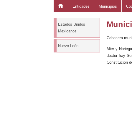
Entidades
Municipios
Cód
Munici
Estados Unidos
Mexicanos
Cabecera munic
Nuevo León
Mier y Noriega
doctor fray S
Constitución d