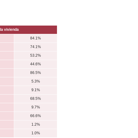
la vivienda
84.1%
74.1%
53.2%
44.6%
86.5%
5.3%
9.1%
68.5%
9.7%
66.6%
1.2%
1.0%