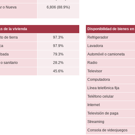
r o Nueva
6,806 (88.9%)
s de la vivienda
Disponibilidad de bienes en 
to de tierra
97.3%
Refrigerador
ica
97.9%
Lavadora
ubada
79.3%
Automóvil o camioneta
o sanitario
28.2%
Radio
45.6%
Televisor
Computadora
Línea telefónica fija
Teléfono celular
Internet
Televisión de paga
Streaming
Consola de videojuegos