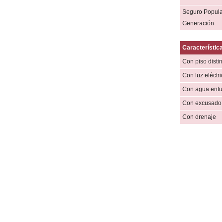
Seguro Popula
Generación
Característica
Con piso distin
Con luz eléctr
Con agua ent
Con excusado 
Con drenaje