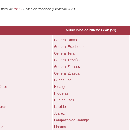
 partir de
INEGI
Censo de Población y Vivienda 2020.
Municipios de
Nuevo León
(51)
General Bravo
General Escobedo
General Terán
General Treviño
General Zaragoza
General Zuazua
Guadalupe
ménez
Hidalgo
Higueras
Hualahuises
ores
Iturbide
Juárez
Lampazos de Naranjo
ez
Linares