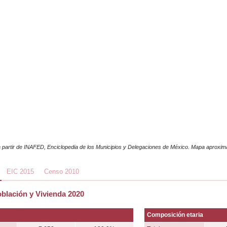
 partir de INAFED, Enciclopedia de los Municipios y Delegaciones de México. Mapa aproxi
EIC 2015
Censo 2010
blación y Vivienda 2020
Composición etaria