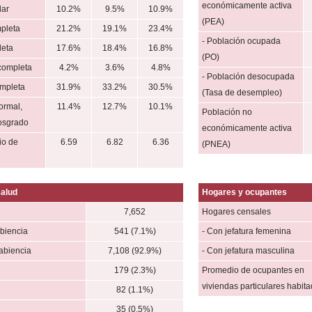
económicamente activa
lar
10.2%
9.5%
10.9%
(PEA)
mpleta
21.2%
19.1%
23.4%
- Población ocupada
leta
17.6%
18.4%
16.8%
(PO)
completa
4.2%
3.6%
4.8%
- Población desocupada
mpleta
31.9%
33.2%
30.5%
(Tasa de desempleo)
ormal,
11.4%
12.7%
10.1%
Población no
posgrado
económicamente activa
io de
6.59
6.82
6.36
(PNEA)
salud
Hogares y ocupantes
l
7,652
Hogares censales
biencia
541 (7.1%)
- Con jefatura femenina
abiencia
7,108 (92.9%)
- Con jefatura masculina
179 (2.3%)
Promedio de ocupantes en
viviendas particulares habit
82 (1.1%)
l
35 (0.5%)