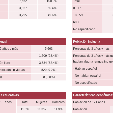
7,652
100.0%
Total
3,857
50.4%
0 - 17
3,795
49.6%
18 - 59
60 +
No especificado
yugal
Población indígena
2 años y más
5,663
Personas de 3 años y más
1,609 (28.4%)
Personas de 3 años y más q
hablan alguna lengua indíg
n libre
3,534 (62.4%)
- Hablan español
vorciadas o viudas
520 (9.2%)
- No hablan español
do
0 (0.0%)
- No especificado
as educativas
Características económica
15+ años
Total
Mujeres
Hombres
Población de 12+ años
11.6%
11.3%
11.9%
Población