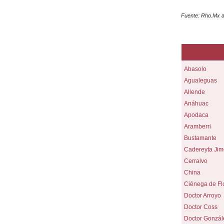
Fuente: Rho.Mx a
Abasolo
Agualeguas
Allende
Anáhuac
Apodaca
Aramberri
Bustamante
Cadereyta Ji
Cerralvo
China
Ciénega de Fl
Doctor Arroyo
Doctor Coss
Doctor Gonzál