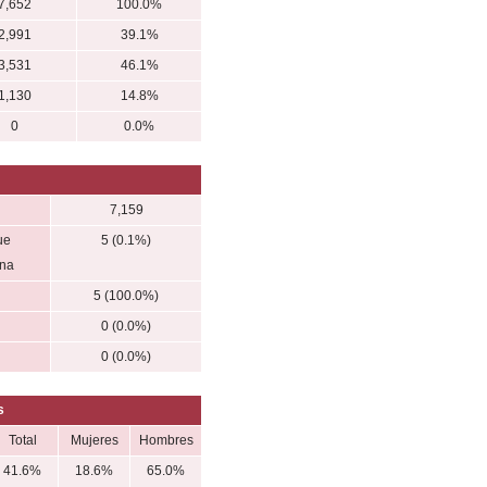
7,652
100.0%
2,991
39.1%
3,531
46.1%
1,130
14.8%
0
0.0%
7,159
ue
5 (0.1%)
ena
5 (100.0%)
0 (0.0%)
0 (0.0%)
s
Total
Mujeres
Hombres
41.6%
18.6%
65.0%