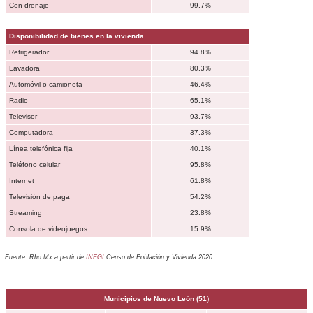
Con drenaje
99.7%
Disponibilidad de bienes en la vivienda
Refrigerador
94.8%
Lavadora
80.3%
Automóvil o camioneta
46.4%
Radio
65.1%
Televisor
93.7%
Computadora
37.3%
Línea telefónica fija
40.1%
Teléfono celular
95.8%
Internet
61.8%
Televisión de paga
54.2%
Streaming
23.8%
Consola de videojuegos
15.9%
Fuente: Rho.Mx a partir de
INEGI
Censo de Población y Vivienda 2020.
Municipios de
Nuevo León
(51)