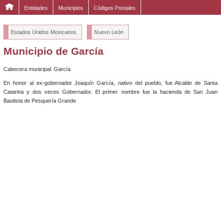
Entidades
Municipios
Códigos Postales
Estados Unidos Mexicanos
Nuevo León
Municipio de García
Cabecera municipal: García
En honor al ex-gobernador Joaquín García, nativo del pueblo, fue Alcalde de Santa
Catarina y dos veces Gobernador. El primer nombre fue la hacienda de San Juan
Bautista de Pesquería Grande.