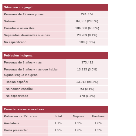
Situación conyugal
Personas de 12 años y más
294,774
Solteras
84,067 (28.5%)
Casadas o unión libre
186,600 (63.3%)
Separadas, divorciadas o viudas
23,909 (8.1%)
No especificado
198 (0.1%)
Población indígena
Personas de 3 años y más
373,432
Personas de 3 años y más que hablan
13,235 (3.5%)
alguna lengua indígena
- Hablan español
13,012 (98.3%)
- No hablan español
53 (0.4%)
- No especificado
170 (1.3%)
Características educativas
Población de 15+ años
Total
Mujeres
Hombres
Analfabeta
1.1%
1.2%
1.0%
Hasta preescolar
1.5%
1.6%
1.5%