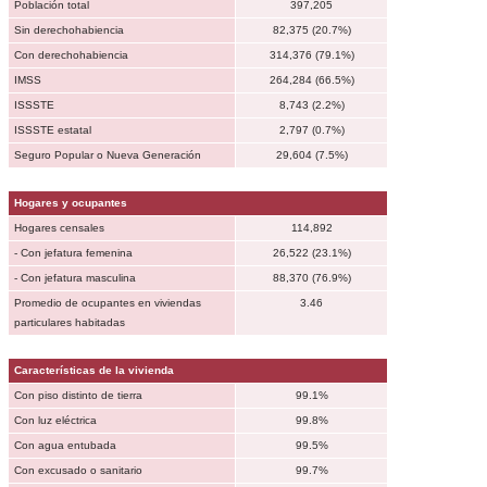
Población total
397,205
Sin derechohabiencia
82,375 (20.7%)
Con derechohabiencia
314,376 (79.1%)
IMSS
264,284 (66.5%)
ISSSTE
8,743 (2.2%)
ISSSTE estatal
2,797 (0.7%)
Seguro Popular o Nueva Generación
29,604 (7.5%)
Hogares y ocupantes
Hogares censales
114,892
- Con jefatura femenina
26,522 (23.1%)
- Con jefatura masculina
88,370 (76.9%)
Promedio de ocupantes en viviendas
3.46
particulares habitadas
Características de la vivienda
Con piso distinto de tierra
99.1%
Con luz eléctrica
99.8%
Con agua entubada
99.5%
Con excusado o sanitario
99.7%