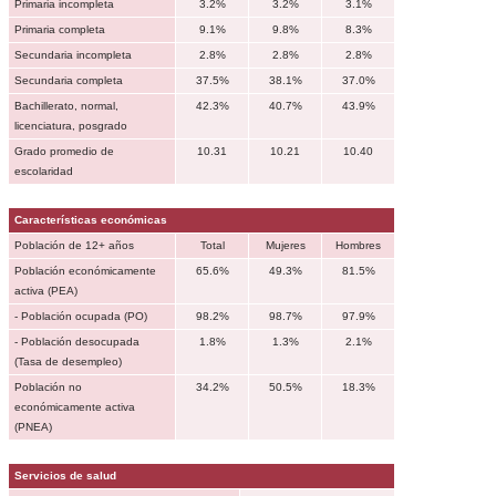
Primaria incompleta
3.2%
3.2%
3.1%
Primaria completa
9.1%
9.8%
8.3%
Secundaria incompleta
2.8%
2.8%
2.8%
Secundaria completa
37.5%
38.1%
37.0%
Bachillerato, normal,
42.3%
40.7%
43.9%
licenciatura, posgrado
Grado promedio de
10.31
10.21
10.40
escolaridad
Características económicas
Población de 12+ años
Total
Mujeres
Hombres
Población económicamente
65.6%
49.3%
81.5%
activa (PEA)
- Población ocupada (PO)
98.2%
98.7%
97.9%
- Población desocupada
1.8%
1.3%
2.1%
(Tasa de desempleo)
Población no
34.2%
50.5%
18.3%
económicamente activa
(PNEA)
Servicios de salud