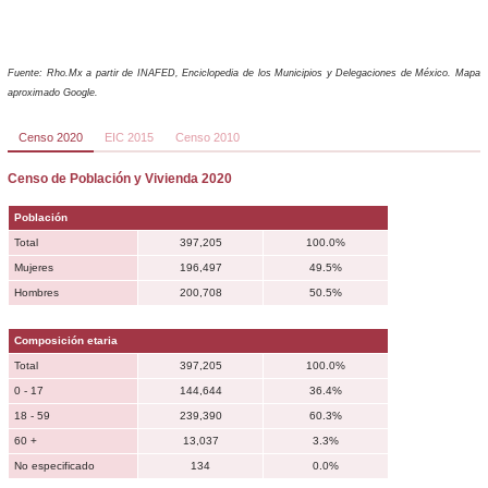
Fuente: Rho.Mx a partir de INAFED, Enciclopedia de los Municipios y Delegaciones de México. Mapa
aproximado Google.
Censo 2020
EIC 2015
Censo 2010
Censo de Población y Vivienda 2020
Población
Total
397,205
100.0%
Mujeres
196,497
49.5%
Hombres
200,708
50.5%
Composición etaria
Total
397,205
100.0%
0 - 17
144,644
36.4%
18 - 59
239,390
60.3%
60 +
13,037
3.3%
No especificado
134
0.0%