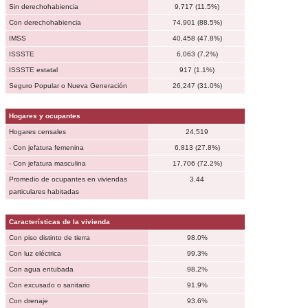
Sin derechohabiencia
9,717 (11.5%)
Con derechohabiencia
74,901 (88.5%)
IMSS
40,458 (47.8%)
ISSSTE
6,063 (7.2%)
ISSSTE estatal
917 (1.1%)
Seguro Popular o Nueva Generación
26,247 (31.0%)
Hogares y ocupantes
Hogares censales
24,519
- Con jefatura femenina
6,813 (27.8%)
- Con jefatura masculina
17,706 (72.2%)
Promedio de ocupantes en viviendas
3.44
particulares habitadas
Características de la vivienda
Con piso distinto de tierra
98.0%
Con luz eléctrica
99.3%
Con agua entubada
98.2%
Con excusado o sanitario
91.9%
Con drenaje
93.6%