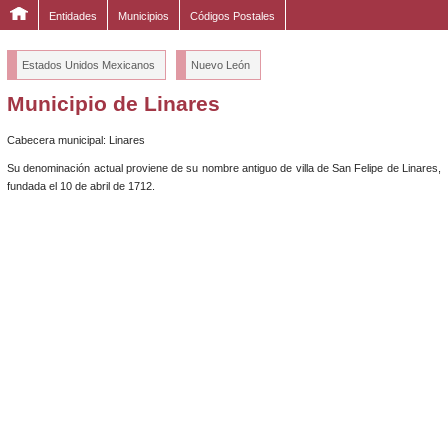
Entidades
Municipios
Códigos Postales
Estados Unidos Mexicanos
Nuevo León
Municipio de Linares
Cabecera municipal: Linares
Su denominación actual proviene de su nombre antiguo de villa de San Felipe de Linares,
fundada el 10 de abril de 1712.