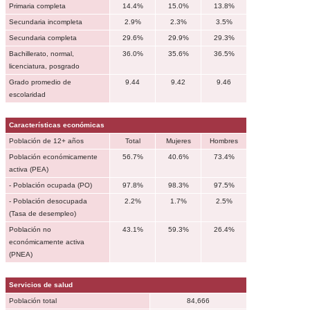
Primaria completa
14.4%
15.0%
13.8%
Secundaria incompleta
2.9%
2.3%
3.5%
Secundaria completa
29.6%
29.9%
29.3%
Bachillerato, normal,
36.0%
35.6%
36.5%
licenciatura, posgrado
Grado promedio de
9.44
9.42
9.46
escolaridad
Características económicas
Población de 12+ años
Total
Mujeres
Hombres
Población económicamente
56.7%
40.6%
73.4%
activa (PEA)
- Población ocupada (PO)
97.8%
98.3%
97.5%
- Población desocupada
2.2%
1.7%
2.5%
(Tasa de desempleo)
Población no
43.1%
59.3%
26.4%
económicamente activa
(PNEA)
Servicios de salud
Población total
84,666