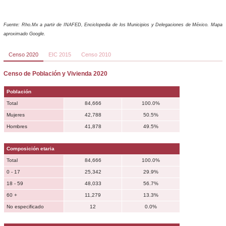
Fuente: Rho.Mx a partir de INAFED, Enciclopedia de los Municipios y Delegaciones de México. Mapa
aproximado Google.
Censo 2020
EIC 2015
Censo 2010
Censo de Población y Vivienda 2020
Población
Total
84,666
100.0%
Mujeres
42,788
50.5%
Hombres
41,878
49.5%
Composición etaria
Total
84,666
100.0%
0 - 17
25,342
29.9%
18 - 59
48,033
56.7%
60 +
11,279
13.3%
No especificado
12
0.0%