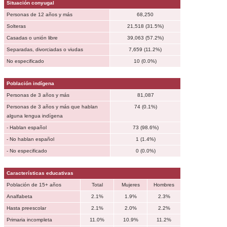
Situación conyugal
Personas de 12 años y más
68,250
Solteras
21,518 (31.5%)
Casadas o unión libre
39,063 (57.2%)
Separadas, divorciadas o viudas
7,659 (11.2%)
No especificado
10 (0.0%)
Población indígena
Personas de 3 años y más
81,087
Personas de 3 años y más que hablan
74 (0.1%)
alguna lengua indígena
- Hablan español
73 (98.6%)
- No hablan español
1 (1.4%)
- No especificado
0 (0.0%)
Características educativas
Población de 15+ años
Total
Mujeres
Hombres
Analfabeta
2.1%
1.9%
2.3%
Hasta preescolar
2.1%
2.0%
2.2%
Primaria incompleta
11.0%
10.9%
11.2%