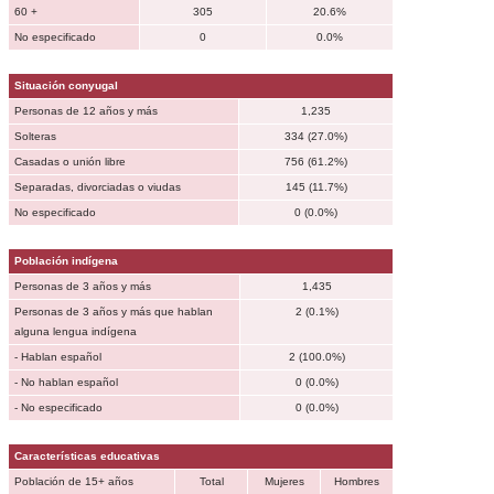
60 +
305
20.6%
No especificado
0
0.0%
Situación conyugal
Personas de 12 años y más
1,235
Solteras
334 (27.0%)
Casadas o unión libre
756 (61.2%)
Separadas, divorciadas o viudas
145 (11.7%)
No especificado
0 (0.0%)
Población indígena
Personas de 3 años y más
1,435
Personas de 3 años y más que hablan
2 (0.1%)
alguna lengua indígena
- Hablan español
2 (100.0%)
- No hablan español
0 (0.0%)
- No especificado
0 (0.0%)
Características educativas
Población de 15+ años
Total
Mujeres
Hombres