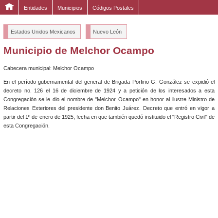
Entidades
Municipios
Códigos Postales
Estados Unidos Mexicanos
Nuevo León
Municipio de Melchor Ocampo
Cabecera municipal: Melchor Ocampo
En el período gubernamental del general de Brigada Porfirio G. González se expidió el
decreto no. 126 el 16 de diciembre de 1924 y a petición de los interesados a esta
Congregación se le dio el nombre de "Melchor Ocampo" en honor al ilustre Ministro de
Relaciones Exteriores del presidente don Benito Juárez. Decreto que entró en vigor a
partir del 1º de enero de 1925, fecha en que también quedó instituido el "Registro Civil" de
esta Congregación.