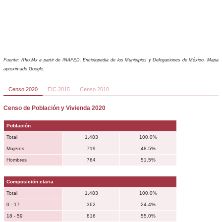
Fuente: Rho.Mx a partir de INAFED, Enciclopedia de los Municipios y Delegaciones de México. Mapa
aproximado Google.
Censo 2020
EIC 2015
Censo 2010
Censo de Población y Vivienda 2020
Población
Total
1,483
100.0%
Mujeres
719
48.5%
Hombres
764
51.5%
Composición etaria
Total
1,483
100.0%
0 - 17
362
24.4%
18 - 59
816
55.0%