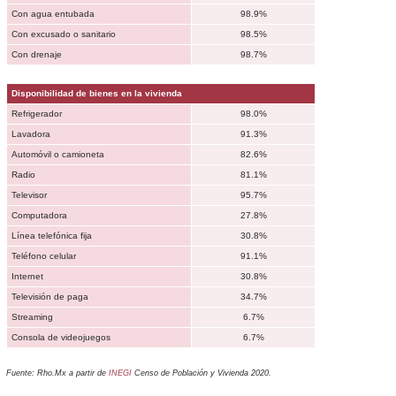
Con agua entubada
98.9%
Con excusado o sanitario
98.5%
Con drenaje
98.7%
Disponibilidad de bienes en la vivienda
Refrigerador
98.0%
Lavadora
91.3%
Automóvil o camioneta
82.6%
Radio
81.1%
Televisor
95.7%
Computadora
27.8%
Línea telefónica fija
30.8%
Teléfono celular
91.1%
Internet
30.8%
Televisión de paga
34.7%
Streaming
6.7%
Consola de videojuegos
6.7%
Fuente: Rho.Mx a partir de
INEGI
Censo de Población y Vivienda 2020.