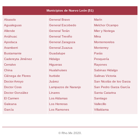
Municipios de
Nuevo León
(51)
Abasolo
General Bravo
Marín
Agualeguas
General Escobedo
Melchor Ocampo
Allende
General Terán
Mier y Noriega
Anáhuac
General Treviño
Mina
Apodaca
General Zaragoza
Montemorelos
Aramberri
General Zuazua
Monterrey
Bustamante
Guadalupe
Parás
Cadereyta Jiménez
Hidalgo
Pesquería
Cerralvo
Higueras
Rayones
China
Hualahuises
Sabinas Hidalgo
Ciénega de Flores
Iturbide
Salinas Victoria
Doctor Arroyo
Juárez
San Nicolás de los Garza
Doctor Coss
Lampazos de Naranjo
San Pedro Garza García
Doctor González
Linares
Santa Catarina
El Carmen
Los Aldamas
Santiago
Galeana
Los Herreras
Vallecillo
García
Los Ramones
Villaldama
© Rho.Mx 2020.