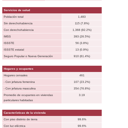
Servicios de salud
Población total
1,483
Sin derechohabiencia
115 (7.8%)
Con derechohabiencia
1,368 (92.2%)
IMSS
393 (26.5%)
ISSSTE
56 (3.8%)
ISSSTE estatal
13 (0.9%)
Seguro Popular o Nueva Generación
910 (61.4%)
Hogares y ocupantes
Hogares censales
461
- Con jefatura femenina
107 (23.2%)
- Con jefatura masculina
354 (76.8%)
Promedio de ocupantes en viviendas
3.19
particulares habitadas
Características de la vivienda
Con piso distinto de tierra
99.6%
Con luz eléctrica
99.6%