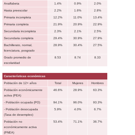
Analfabeta
1.4%
0.9%
2.0%
Hasta preescolar
2.2%
1.6%
2.8%
Primaria incompleta
12.2%
11.0%
13.4%
Primaria completa
21.9%
20.9%
22.9%
Secundaria incompleta
2.3%
2.1%
2.5%
Secundaria completa
29.4%
30.9%
27.9%
Bachillerato, normal,
28.9%
30.4%
27.5%
licenciatura, posgrado
Grado promedio de
8.53
8.74
8.33
escolaridad
Características económicas
Población de 12+ años
Total
Mujeres
Hombres
Población económicamente
46.6%
28.9%
63.3%
activa (PEA)
- Población ocupada (PO)
94.1%
96.0%
93.3%
- Población desocupada
5.9%
4.0%
6.7%
(Tasa de desempleo)
Población no
53.4%
71.1%
36.7%
económicamente activa
(PNEA)