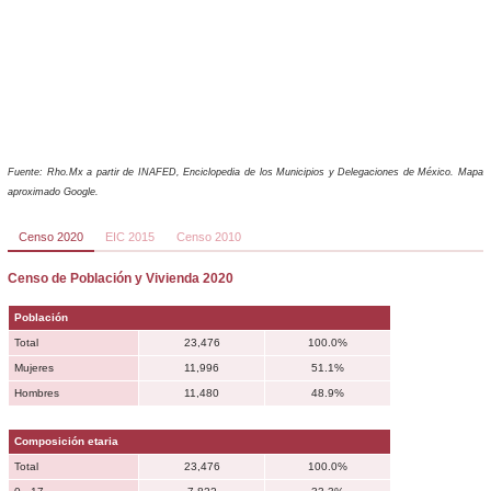
Fuente: Rho.Mx a partir de INAFED, Enciclopedia de los Municipios y Delegaciones de México. Mapa
aproximado Google.
Censo 2020
EIC 2015
Censo 2010
Censo de Población y Vivienda 2020
Población
Total
23,476
100.0%
Mujeres
11,996
51.1%
Hombres
11,480
48.9%
Composición etaria
Total
23,476
100.0%