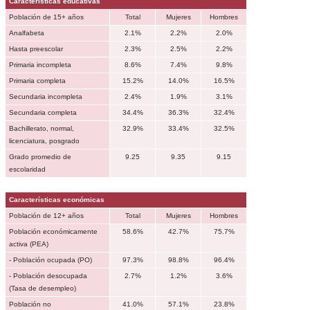
Características educativas
Población de 15+ años
Total
Mujeres
Hombres
Analfabeta
2.1%
2.2%
2.0%
Hasta preescolar
2.3%
2.5%
2.2%
Primaria incompleta
8.6%
7.4%
9.8%
Primaria completa
15.2%
14.0%
16.5%
Secundaria incompleta
2.4%
1.9%
3.1%
Secundaria completa
34.4%
36.3%
32.4%
Bachillerato, normal,
32.9%
33.4%
32.5%
licenciatura, posgrado
Grado promedio de
9.25
9.35
9.15
escolaridad
Características económicas
Población de 12+ años
Total
Mujeres
Hombres
Población económicamente
58.6%
42.7%
75.7%
activa (PEA)
- Población ocupada (PO)
97.3%
98.8%
96.4%
- Población desocupada
2.7%
1.2%
3.6%
(Tasa de desempleo)
Población no
41.0%
57.1%
23.8%