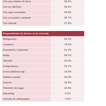
Con piso distinto de tierra
98.0%
Con luz eléctrica
99.4%
Con agua entubada
99.5%
Con excusado o sanitario
96.7%
Con drenaje
97.8%
Disponibilidad de bienes en la vivienda
Refrigerador
94.3%
Lavadora
79.9%
Automóvil o camioneta
61.4%
Radio
68.5%
Televisor
95.8%
Computadora
28.7%
Línea telefónica fija
19.3%
Teléfono celular
90.6%
Internet
35.9%
Televisión de paga
40.6%
Streaming
8.2%
Consola de videojuegos
6.9%