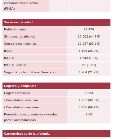
económicamente activa
(PNEA)
Servicios de salud
Población total
23,476
Sin derechohabiencia
10,502 (44.7%)
Con derechohabiencia
12,957 (55.2%)
IMSS
6,105 (26.0%)
ISSSTE
1,649 (7.0%)
ISSSTE estatal
26 (0.1%)
Seguro Popular o Nueva Generación
4,984 (21.2%)
Hogares y ocupantes
Hogares censales
6,363
- Con jefatura femenina
1,927 (30.3%)
- Con jefatura masculina
4,436 (69.7%)
Promedio de ocupantes en viviendas
3.68
particulares habitadas
Características de la vivienda