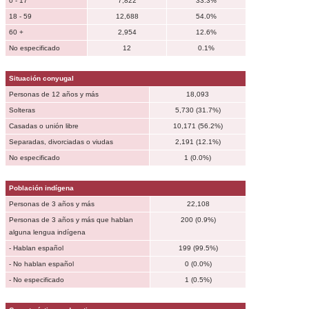
0 - 17
7,822
33.3%
18 - 59
12,688
54.0%
60 +
2,954
12.6%
No especificado
12
0.1%
Situación conyugal
Personas de 12 años y más
18,093
Solteras
5,730 (31.7%)
Casadas o unión libre
10,171 (56.2%)
Separadas, divorciadas o viudas
2,191 (12.1%)
No especificado
1 (0.0%)
Población indígena
Personas de 3 años y más
22,108
Personas de 3 años y más que hablan
200 (0.9%)
alguna lengua indígena
- Hablan español
199 (99.5%)
- No hablan español
0 (0.0%)
- No especificado
1 (0.5%)