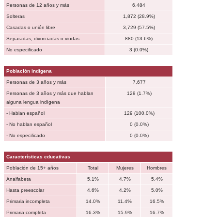
Personas de 12 años y más
6,484
Solteras
1,872 (28.9%)
Casadas o unión libre
3,729 (57.5%)
Separadas, divorciadas o viudas
880 (13.6%)
No especificado
3 (0.0%)
Población indígena
Personas de 3 años y más
7,677
Personas de 3 años y más que hablan
129 (1.7%)
alguna lengua indígena
- Hablan español
129 (100.0%)
- No hablan español
0 (0.0%)
- No especificado
0 (0.0%)
Características educativas
Población de 15+ años
Total
Mujeres
Hombres
Analfabeta
5.1%
4.7%
5.4%
Hasta preescolar
4.6%
4.2%
5.0%
Primaria incompleta
14.0%
11.4%
16.5%
Primaria completa
16.3%
15.9%
16.7%