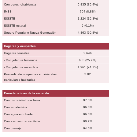
Con derechohabiencia
6,835 (85.4%)
IMSS
704 (8.8%)
ISSSTE
1,224 (15.3%)
ISSSTE estatal
6 (0.1%)
Seguro Popular o Nueva Generación
4,863 (60.8%)
Hogares y ocupantes
Hogares censales
2,646
- Con jefatura femenina
685 (25.9%)
- Con jefatura masculina
1,961 (74.1%)
Promedio de ocupantes en viviendas
3.02
particulares habitadas
Características de la vivienda
Con piso distinto de tierra
97.5%
Con luz eléctrica
96.6%
Con agua entubada
96.0%
Con excusado o sanitario
90.7%
Con drenaje
94.0%