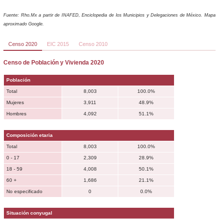
Fuente: Rho.Mx a partir de INAFED, Enciclopedia de los Municipios y Delegaciones de México. Mapa
aproximado Google.
Censo 2020
EIC 2015
Censo 2010
Censo de Población y Vivienda 2020
Población
Total
8,003
100.0%
Mujeres
3,911
48.9%
Hombres
4,092
51.1%
Composición etaria
Total
8,003
100.0%
0 - 17
2,309
28.9%
18 - 59
4,008
50.1%
60 +
1,686
21.1%
No especificado
0
0.0%
Situación conyugal