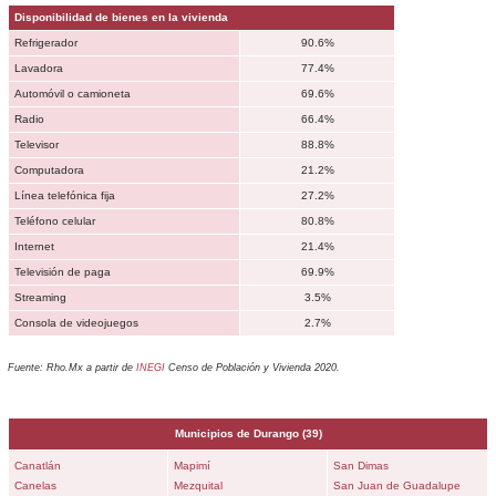
Disponibilidad de bienes en la vivienda
Refrigerador
90.6%
Lavadora
77.4%
Automóvil o camioneta
69.6%
Radio
66.4%
Televisor
88.8%
Computadora
21.2%
Línea telefónica fija
27.2%
Teléfono celular
80.8%
Internet
21.4%
Televisión de paga
69.9%
Streaming
3.5%
Consola de videojuegos
2.7%
Fuente: Rho.Mx a partir de
INEGI
Censo de Población y Vivienda 2020.
Municipios de
Durango
(39)
Canatlán
Mapimí
San Dimas
Canelas
Mezquital
San Juan de Guadalupe