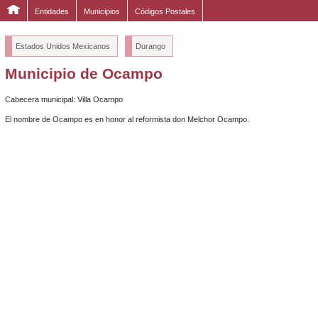
Entidades
Municipios
Códigos Postales
Estados Unidos Mexicanos
Durango
Municipio de Ocampo
Cabecera municipal: Villa Ocampo
El nombre de Ocampo es en honor al reformista don Melchor Ocampo.