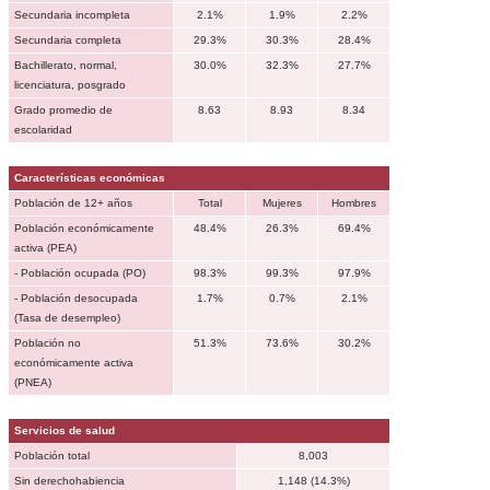
Secundaria incompleta
2.1%
1.9%
2.2%
Secundaria completa
29.3%
30.3%
28.4%
Bachillerato, normal,
30.0%
32.3%
27.7%
licenciatura, posgrado
Grado promedio de
8.63
8.93
8.34
escolaridad
Características económicas
Población de 12+ años
Total
Mujeres
Hombres
Población económicamente
48.4%
26.3%
69.4%
activa (PEA)
- Población ocupada (PO)
98.3%
99.3%
97.9%
- Población desocupada
1.7%
0.7%
2.1%
(Tasa de desempleo)
Población no
51.3%
73.6%
30.2%
económicamente activa
(PNEA)
Servicios de salud
Población total
8,003
Sin derechohabiencia
1,148 (14.3%)