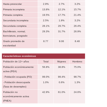
Hasta preescolar
2.9%
2.7%
3.2%
Primaria incompleta
13.8%
12.1%
15.7%
Primaria completa
19.5%
17.7%
21.4%
Secundaria incompleta
2.5%
1.9%
3.2%
Secundaria completa
28.1%
29.7%
26.4%
Bachillerato, normal,
29.3%
31.7%
26.9%
licenciatura, posgrado
Grado promedio de
8.77
9.06
8.48
escolaridad
Características económicas
Población de 12+ años
Total
Mujeres
Hombres
Población económicamente
56.8%
38.8%
75.0%
activa (PEA)
- Población ocupada (PO)
99.0%
99.4%
98.7%
- Población desocupada
1.0%
0.6%
1.3%
(Tasa de desempleo)
Población no
42.9%
61.0%
24.6%
económicamente activa
(PNEA)