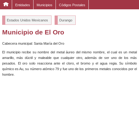
Entidades
Municipios
Códigos Postales
Estados Unidos Mexicanos
Durango
Municipio de El Oro
Cabecera municipal: Santa María del Oro
El municipio recibe su nombre del metal áureo del mismo nombre, el cual es un metal
amarillo, más dúctil y maleable que cualquier otro, además de ser uno de los más
pesados. El oro solo reacciona ante el cloro, el bromo y el agua regia. Su símbolo
químico es Au, su número atómico 79 y fue uno de los primeros metales conocidos por el
hombre.