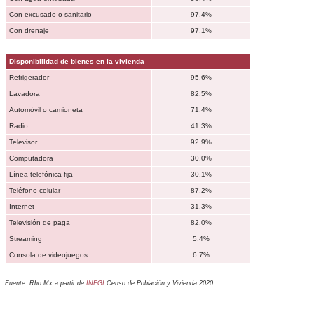
Con excusado o sanitario
97.4%
Con drenaje
97.1%
Disponibilidad de bienes en la vivienda
Refrigerador
95.6%
Lavadora
82.5%
Automóvil o camioneta
71.4%
Radio
41.3%
Televisor
92.9%
Computadora
30.0%
Línea telefónica fija
30.1%
Teléfono celular
87.2%
Internet
31.3%
Televisión de paga
82.0%
Streaming
5.4%
Consola de videojuegos
6.7%
Fuente: Rho.Mx a partir de
INEGI
Censo de Población y Vivienda 2020.