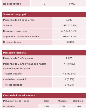
No especificado
0
0.0%
Situación conyugal
Personas de 12 años y más
8,308
Solteras
2,517 (30.3%)
Casadas o unión libre
4,755 (57.2%)
Separadas, divorciadas o viudas
1,035 (12.5%)
No especificado
1 (0.0%)
Población indígena
Personas de 3 años y más
9,887
Personas de 3 años y más que hablan
47 (0.5%)
alguna lengua indígena
- Hablan español
46 (97.9%)
- No hablan español
1 (2.1%)
- No especificado
0 (0.0%)
Características educativas
Población de 15+ años
Total
Mujeres
Hombres
Analfabeta
2.8%
2.7%
2.9%