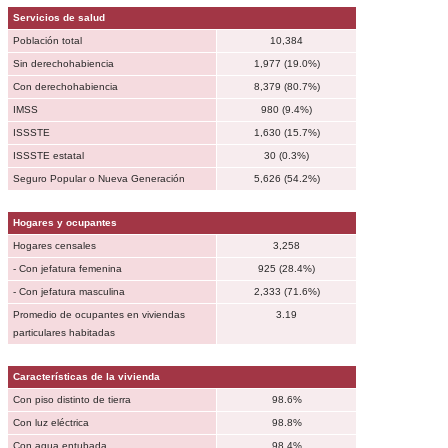
Servicios de salud
Población total
10,384
Sin derechohabiencia
1,977 (19.0%)
Con derechohabiencia
8,379 (80.7%)
IMSS
980 (9.4%)
ISSSTE
1,630 (15.7%)
ISSSTE estatal
30 (0.3%)
Seguro Popular o Nueva Generación
5,626 (54.2%)
Hogares y ocupantes
Hogares censales
3,258
- Con jefatura femenina
925 (28.4%)
- Con jefatura masculina
2,333 (71.6%)
Promedio de ocupantes en viviendas
3.19
particulares habitadas
Características de la vivienda
Con piso distinto de tierra
98.6%
Con luz eléctrica
98.8%
Con agua entubada
98.4%