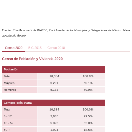
Fuente: Rho.Mx a partir de INAFED, Enciclopedia de los Municipios y Delegaciones de México. Mapa
aproximado Google.
Censo 2020
EIC 2015
Censo 2010
Censo de Población y Vivienda 2020
Población
Total
10,384
100.0%
Mujeres
5,201
50.1%
Hombres
5,183
49.9%
Composición etaria
Total
10,384
100.0%
0 - 17
3,065
29.5%
18 - 59
5,395
52.0%
60 +
1,924
18.5%