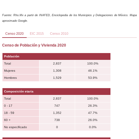
Fuente: Rho.Mx a partir de INAFED, Enciclopedia de los Municipios y Delegaciones de México. Mapa
aproximado Google.
Censo 2020
EIC 2015
Censo 2010
Censo de Población y Vivienda 2020
Población
Total
2,837
100.0%
Mujeres
1,308
46.1%
Hombres
1,529
53.9%
Composición etaria
Total
2,837
100.0%
0 - 17
747
26.3%
18 - 59
1,352
47.7%
60 +
738
26.0%
No especificado
0
0.0%