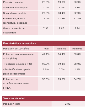
Primaria completa
22.0%
19.9%
23.9%
Secundaria incompleta
2.2%
1.6%
2.8%
Secundaria completa
27.8%
33.4%
22.9%
Bachillerato, normal,
17.6%
17.8%
17.4%
licenciatura, posgrado
Grado promedio de
7.38
7.67
7.14
escolaridad
Características económicas
Población de 12+ años
Total
Mujeres
Hombres
Población económicamente
41.1%
14.4%
63.8%
activa (PEA)
- Población ocupada (PO)
99.0%
99.4%
98.9%
- Población desocupada
1.0%
0.6%
1.1%
(Tasa de desempleo)
Población no
58.0%
85.3%
34.7%
económicamente activa
(PNEA)
Servicios de salud
Población total
2,837