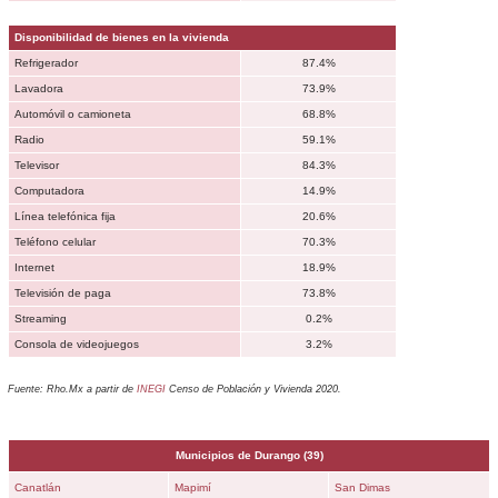
Disponibilidad de bienes en la vivienda
Refrigerador
87.4%
Lavadora
73.9%
Automóvil o camioneta
68.8%
Radio
59.1%
Televisor
84.3%
Computadora
14.9%
Línea telefónica fija
20.6%
Teléfono celular
70.3%
Internet
18.9%
Televisión de paga
73.8%
Streaming
0.2%
Consola de videojuegos
3.2%
Fuente: Rho.Mx a partir de
INEGI
Censo de Población y Vivienda 2020.
Municipios de
Durango
(39)
Canatlán
Mapimí
San Dimas