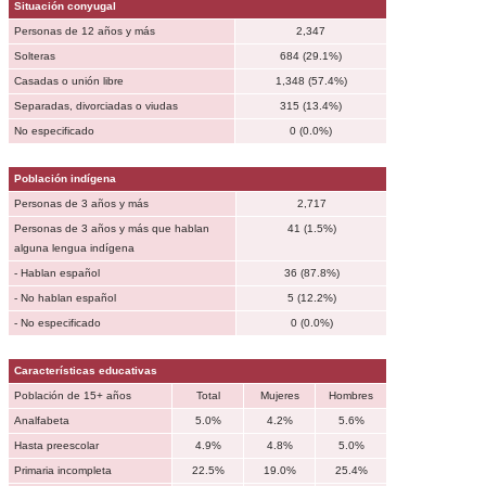
Situación conyugal
Personas de 12 años y más
2,347
Solteras
684 (29.1%)
Casadas o unión libre
1,348 (57.4%)
Separadas, divorciadas o viudas
315 (13.4%)
No especificado
0 (0.0%)
Población indígena
Personas de 3 años y más
2,717
Personas de 3 años y más que hablan
41 (1.5%)
alguna lengua indígena
- Hablan español
36 (87.8%)
- No hablan español
5 (12.2%)
- No especificado
0 (0.0%)
Características educativas
Población de 15+ años
Total
Mujeres
Hombres
Analfabeta
5.0%
4.2%
5.6%
Hasta preescolar
4.9%
4.8%
5.0%
Primaria incompleta
22.5%
19.0%
25.4%