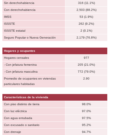
Sin derechohabiencia
316 (11.1%)
Con derechohabiencia
2,503 (88.2%)
IMSS
53 (1.9%)
ISSSTE
262 (9.2%)
ISSSTE estatal
2 (0.1%)
Seguro Popular o Nueva Generación
2,179 (76.8%)
Hogares y ocupantes
Hogares censales
977
- Con jefatura femenina
205 (21.0%)
- Con jefatura masculina
772 (79.0%)
Promedio de ocupantes en viviendas
2.90
particulares habitadas
Características de la vivienda
Con piso distinto de tierra
98.0%
Con luz eléctrica
97.0%
Con agua entubada
97.5%
Con excusado o sanitario
95.2%
Con drenaje
94.7%