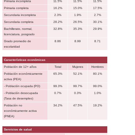
Primaria incompleta
11.5%
11.5%
11.5%
Primaria completa
16.2%
15.0%
17.5%
Secundaria incompleta
2.3%
1.9%
2.7%
Secundaria completa
28.2%
26.5%
30.1%
Bachillerato, normal,
32.8%
35.3%
29.9%
licenciatura, posgrado
Grado promedio de
8.86
8.99
8.71
escolaridad
Características económicas
Población de 12+ años
Total
Mujeres
Hombres
Población económicamente
65.3%
52.1%
80.1%
activa (PEA)
- Población ocupada (PO)
99.3%
99.7%
99.0%
- Población desocupada
0.7%
0.3%
1.0%
(Tasa de desempleo)
Población no
34.2%
47.5%
19.2%
económicamente activa
(PNEA)
Servicios de salud