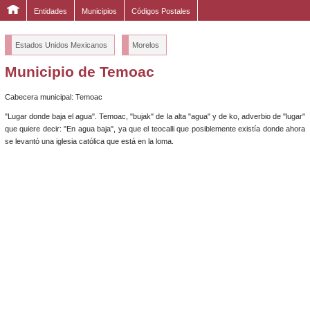
Entidades
Municipios
Códigos Postales
Estados Unidos Mexicanos
Morelos
Municipio de Temoac
Cabecera municipal: Temoac
"Lugar donde baja el agua". Temoac, "bujak" de la alta "agua" y de ko, adverbio de "lugar"
que quiere decir: "En agua baja", ya que el teocalli que posiblemente existía donde ahora
se levantó una iglesia católica que está en la loma.