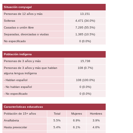
Situación conyugal
Personas de 12 años y más
13,151
Solteras
4,471 (34.0%)
Casadas o unión libre
7,295 (55.5%)
Separadas, divorciadas o viudas
1,385 (10.5%)
No especificado
0 (0.0%)
Población indígena
Personas de 3 años y más
15,738
Personas de 3 años y más que hablan
108 (0.7%)
alguna lengua indígena
- Hablan español
108 (100.0%)
- No hablan español
0 (0.0%)
- No especificado
0 (0.0%)
Características educativas
Población de 15+ años
Total
Mujeres
Hombres
Analfabeta
5.5%
6.9%
3.9%
Hasta preescolar
5.4%
6.1%
4.6%