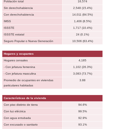
Población total
16,574
Sin derechohabiencia
2,548 (15.4%)
Con derechohabiencia
14,011 (84.5%)
IMSS
1,406 (8.5%)
ISSSTE
1,717 (10.4%)
ISSSTE estatal
24 (0.1%)
Seguro Popular o Nueva Generación
10,506 (63.4%)
Hogares y ocupantes
Hogares censales
4,185
- Con jefatura femenina
1,102 (26.3%)
- Con jefatura masculina
3,083 (73.7%)
Promedio de ocupantes en viviendas
3.88
particulares habitadas
Características de la vivienda
Con piso distinto de tierra
94.6%
Con luz eléctrica
99.5%
Con agua entubada
92.9%
Con excusado o sanitario
93.1%