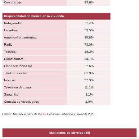
Con drenaje
95.6%
Disponibilidad de bienes en la vivienda
Refrigerador
77.4%
Lavadora
53.5%
Automóvil o camioneta
30.8%
Radio
73.0%
Televisor
88.2%
Computadora
24.7%
Línea telefónica fija
27.6%
Teléfono celular
81.3%
Internet
37.3%
Televisión de paga
11.5%
Streaming
3.1%
Consola de videojuegos
2.0%
Fuente: Rho.Mx a partir de
INEGI
Censo de Población y Vivienda 2020.
Municipios de
Morelos
(35)