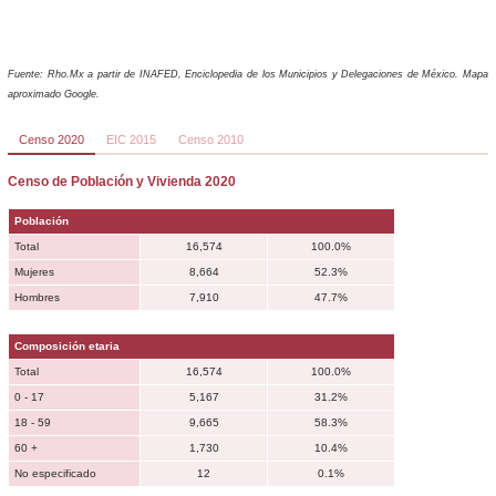
Fuente: Rho.Mx a partir de INAFED, Enciclopedia de los Municipios y Delegaciones de México. Mapa
aproximado Google.
Censo 2020
EIC 2015
Censo 2010
Censo de Población y Vivienda 2020
Población
Total
16,574
100.0%
Mujeres
8,664
52.3%
Hombres
7,910
47.7%
Composición etaria
Total
16,574
100.0%
0 - 17
5,167
31.2%
18 - 59
9,665
58.3%
60 +
1,730
10.4%
No especificado
12
0.1%